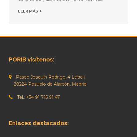
LEER MÁS
PORIB visítenos:
Paseo Joaquín Rodrigo, 4 Letra i
28224 Pozuelo de Alarcón, Madrid
Tel.: +34 91 715 91 47
Enlaces destacados: