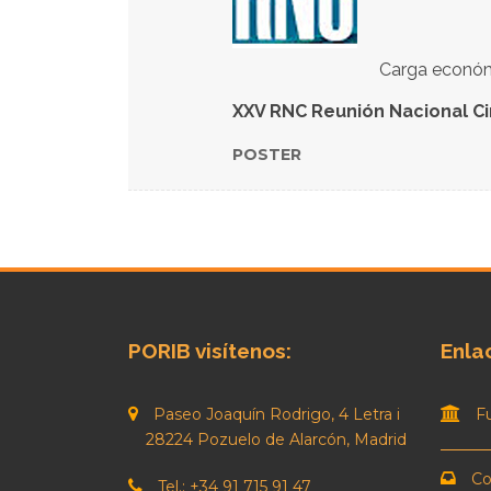
Carga económi
XXV RNC Reunión Nacional Cir
POSTER
PORIB visítenos:
Enla
Paseo Joaquín Rodrigo, 4 Letra i
F
28224 Pozuelo de Alarcón, Madrid
Co
Tel.: +34 91 715 91 47