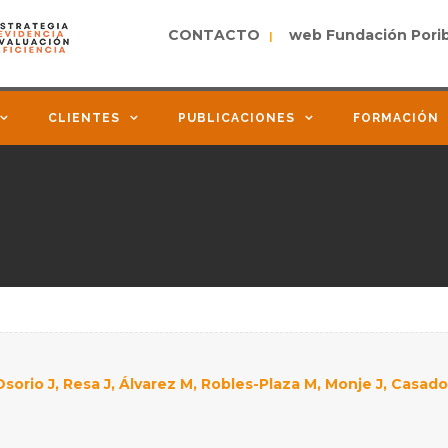
CONTACTO
web Fundación Pori
|
CLIENTES
PUBLICACIONES
FORMACIÓN
Osorio J, Resa J, Álvarez M, Robles-Plaza M, Monje J, Casad