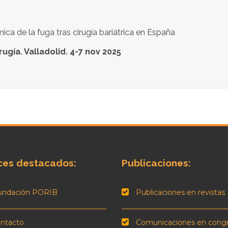
ca de la fuga tras cirugía bariátrica en España
ugía. Valladolid. 4-7 nov 2025
ces destacados:
Publicaciones:
undación PORIB
Publicaciones en revistas
ntacto
Comunicaciones en cong