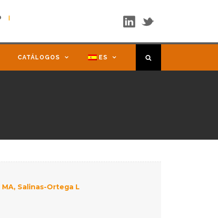
b
|
CATÁLOGOS
ES
o MA, Salinas-Ortega L