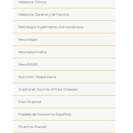
Medicina Clínica
1
Medicina General y de Familia
1
Nefrología Suplemento Extraordinario
2
Neurología
1
Neuropsychiatry
1
NewsRARE
1
Nutrición Hospitalaria
2
Orphanet Journal of Rare Diseases
1
Pain Practice
1
Papeles de Economía Española
6
Pharma-Market