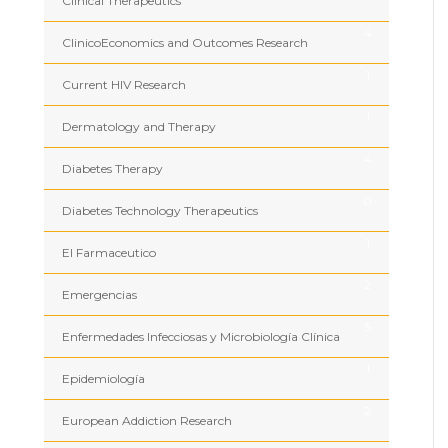
Clinical Therapeutics
4
ClinicoEconomics and Outcomes Research
1
Current HIV Research
1
Dermatology and Therapy
4
Diabetes Therapy
0
Diabetes Technology Therapeutics
1
El Farmaceutico
2
Emergencias
5
Enfermedades Infecciosas y Microbiología Clínica
1
Epidemiología
2
European Addiction Research