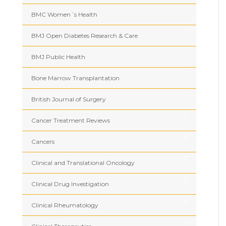
1
BMC Women´s Health
1
BMJ Open Diabetes Research & Care
1
BMJ Public Health
1
Bone Marrow Transplantation
1
British Journal of Surgery
1
Cancer Treatment Reviews
3
Cancers
3
Clinical and Translational Oncology
3
Clinical Drug Investigation
2
Clinical Rheumatology
1