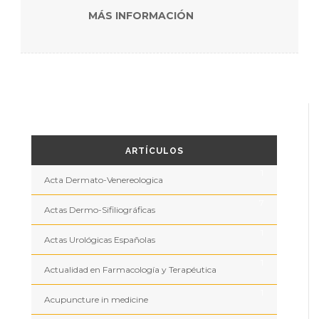
MÁS INFORMACIÓN
ARTÍCULOS
1
Acta Dermato-Venereologica
7
Actas Dermo-Sifiliográficas
1
Actas Urológicas Españolas
1
Actualidad en Farmacología y Terapéutica
1
Acupuncture in medicine