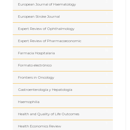
2
European Journal of Haematology
1
European Stroke Journal
1
Expert Review of Ophthalmology
5
Expert Review of Pharmacoeconomic
16
Farmacia Hospitalaria
1
Formato electrónico
1
Frontiers in Oncology
9
Gastroenterología y Hepatología
1
Haemophilia
1
Health and Quality of Life Outcomes
7
Health Economics Review