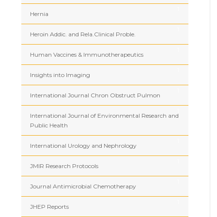
1
Hernia
1
Heroin Addic. and Rela.Clinical Proble.
1
Human Vaccines & Immunotherapeutics
1
Insights into Imaging
1
International Journal Chron Obstruct Pulmon
1
International Journal of Environmental Research and
Public Health
1
International Urology and Nephrology
1
JMIR Research Protocols
1
Journal Antimicrobial Chemotherapy
1
JHEP Reports