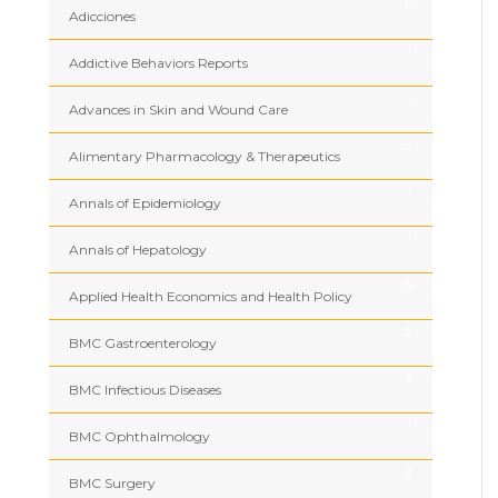
6
Adicciones
1
Addictive Behaviors Reports
1
Advances in Skin and Wound Care
3
Alimentary Pharmacology & Therapeutics
1
Annals of Epidemiology
1
Annals of Hepatology
5
Applied Health Economics and Health Policy
2
BMC Gastroenterology
2
BMC Infectious Diseases
1
BMC Ophthalmology
2
BMC Surgery