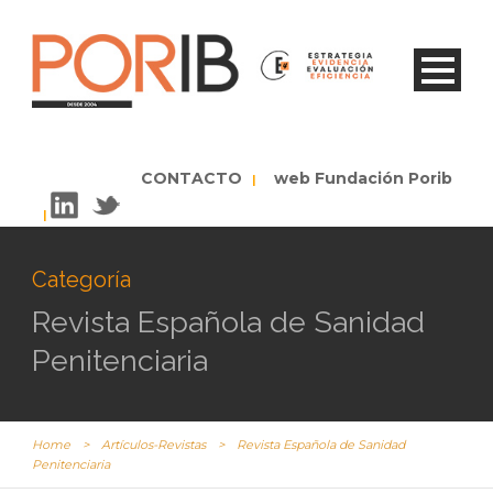
CONTACTO
web Fundación Porib
|
|
Categoría
Revista Española de Sanidad
Penitenciaria
Home
>
Artículos-Revistas
>
Revista Española de Sanidad
Penitenciaria