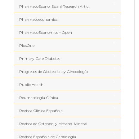
13
PharmacoEcono. Spani.Research Articl.
2
Pharmacoeconomics
7
PharmacoEconomics – Open
6
PlosOne
1
Primary Care Diabetes
1
Progresos de Obstetricia y Ginecología
2
Public Health
4
Reumatología Clínica
1
Revista Clínica Española
1
Revista de Osteopo. y Metabo. Mineral
2
Revista Española de Cardiología