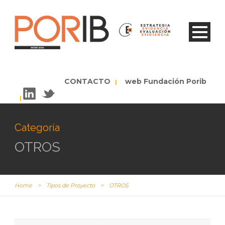
CONTACTO
web Fundación Porib
|
|
Categoría
OTROS
Home
>
Tipos de Proyecto
>
OTROS