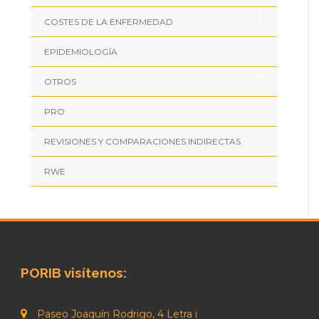
37
COSTES DE LA ENFERMEDAD
11
EPIDEMIOLOGÍA
51
OTROS
42
PRO
29
REVISIONES Y COMPARACIONES INDIRECTAS
53
RWE
PORIB visítenos:
Paseo Joaquín Rodrigo, 4 Letra i