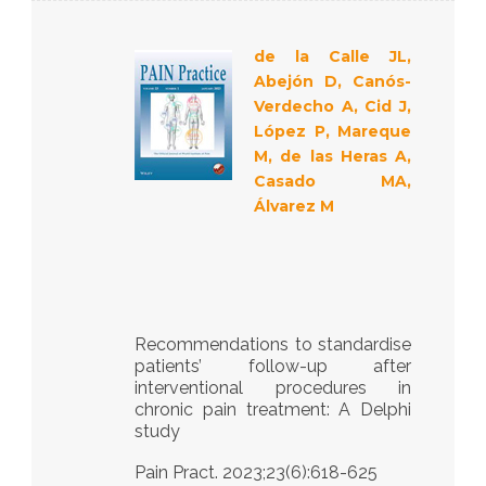
de la Calle JL,
Abejón D, Canós-
Verdecho A, Cid J,
López P, Mareque
M, de las Heras A,
Casado MA,
Álvarez M
Recommendations to standardise
patients’ follow-up after
interventional procedures in
chronic pain treatment: A Delphi
study
Pain Pract. 2023;23(6):618-625