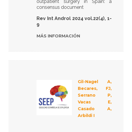
outpatient surgery in Spain: a
consensus document
Rev Int Androl 2024 vol.22(4), 1-
9
MÁS INFORMACIÓN
Gil-Nagel A,
Becares, FJ,
Serrano P,
Vacas E,
Casado A,
Arbildi I