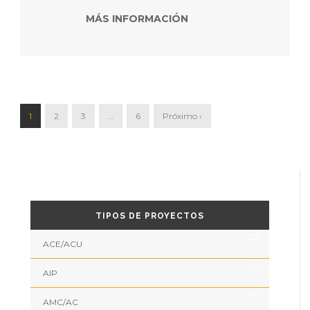
MÁS INFORMACIÓN
1
2
3
…
6
Próximo ›
TIPOS DE PROYECTOS
259
ACE/ACU
41
AIP
117
AMC/AC