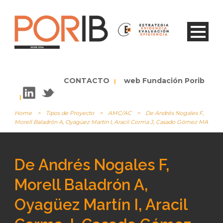
CONTACTO
web Fundación Porib
|
|
Home
>
Tipos de Proyecto
>
AMC/AC
>
De Andrés Nogales F,
Morell Baladrón A, Oyagüez Martín I, Aracil Corma J, Casado Gómez MA
De Andrés Nogales F,
Morell Baladrón A,
Oyagüez Martín I, Aracil