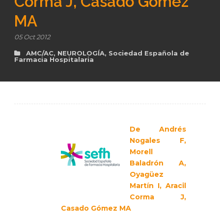
Corma J, Casado Gómez
MA
es
05 Oct 2012
AMC/AC
,
NEUROLOGÍA
,
Sociedad Española de
Farmacia Hospitalaria
De Andrés
Nogales F,
Morell
Baladrón A,
Oyagüez
Martín I, Aracil
Corma J,
Casado Gómez MA