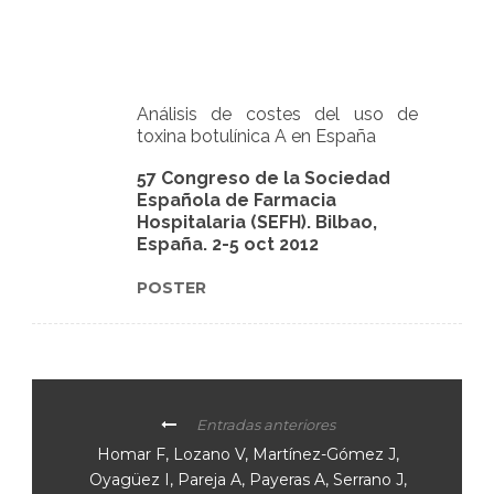
Análisis de costes del uso de
toxina botulínica A en España
57 Congreso de la Sociedad
Española de Farmacia
Hospitalaria (SEFH). Bilbao,
España. 2-5 oct 2012
POSTER
Entradas anteriores
Homar F, Lozano V, Martínez-Gómez J,
Oyagüez I, Pareja A, Payeras A, Serrano J,