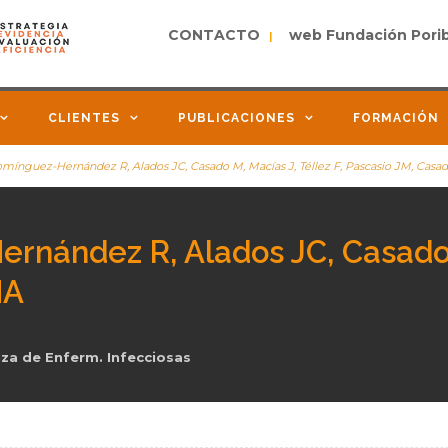
CONTACTO
web Fundación Pori
|
CLIENTES
PUBLICACIONES
FORMACIÓN
omínguez-Hernández R, Alados JC, Casado M, Macías J, Téllez F, Pascasio JM, Cas
rnández R, Alados JC, Casado M
MA
za de Enferm. Infecciosas