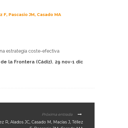
ez F, Pascasio JM, Casado MA
una estrategia coste-efectiva
e la Frontera (Cádiz). 29 nov-1 dic
Próxima entrada
 R, Alados JC, Casado M, Macías J, Téllez