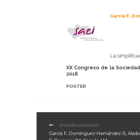
García F, Do
La simplifica
XX Congreso de la Sociedad 
2018
POSTER
Entradas anteriores
García F, Domínguez-Hernández R, Alados 