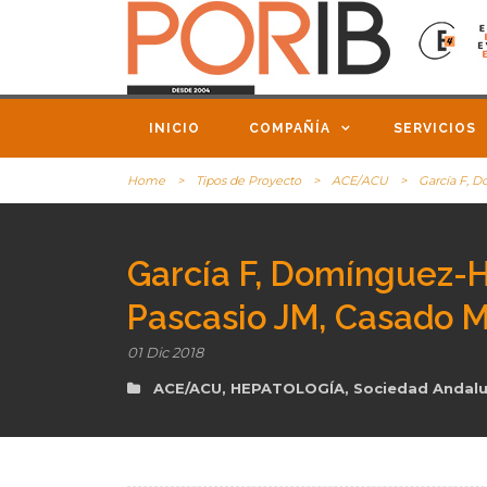
INICIO
COMPAÑÍA
SERVICIOS
Home
>
Tipos de Proyecto
>
ACE/ACU
>
García F, D
García F, Domínguez-He
Pascasio JM, Casado 
01 Dic 2018
ACE/ACU
,
HEPATOLOGÍA
,
Sociedad Andalu