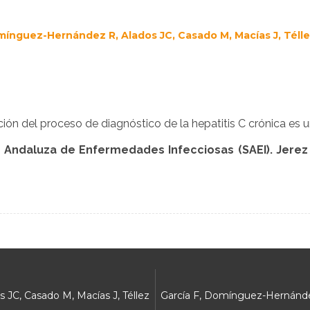
mínguez-Hernández R, Alados JC, Casado M, Macías J, Téll
ción del proceso de diagnóstico de la hepatitis C crónica es 
Andaluza de Enfermedades Infecciosas (SAEI). Jerez d
JC, Casado M, Macías J, Téllez
García F, Domínguez-Hernández