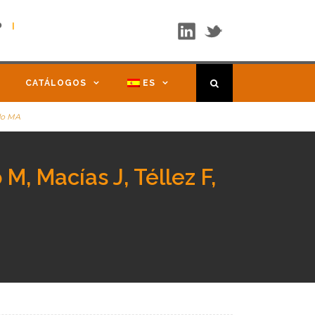
b
|
CATÁLOGOS
ES
ado MA
, Macías J, Téllez F,