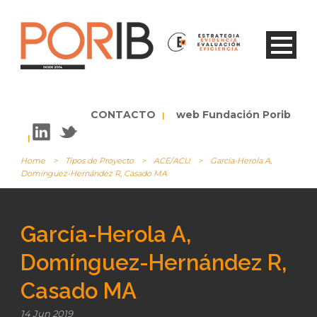
CONTACTO
web Fundación Porib
|
|
Home
>
Tipos de Proyecto
>
ACE/ACU
>
García-Herola A,
Domínguez-Hernández R, Casado MA
García-Herola A,
Domínguez-Hernández R,
Casado MA
14 Jun 2019