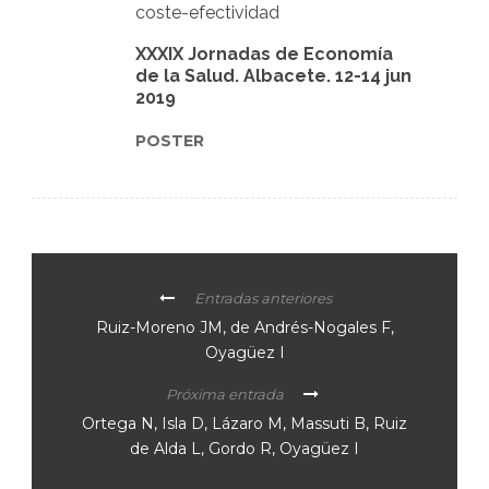
coste-efectividad
XXXIX Jornadas de Economía
de la Salud. Albacete. 12-14 jun
2019
POSTER
Entradas anteriores
Ruiz-Moreno JM, de Andrés-Nogales F,
Oyagüez I
Próxima entrada
Ortega N, Isla D, Lázaro M, Massuti B, Ruiz
de Alda L, Gordo R, Oyagüez I