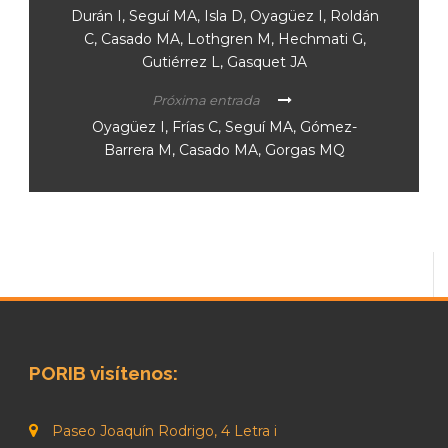
Durán I, Seguí MA, Isla D, Oyagüez I, Roldán
C, Casado MA, Lothgren M, Hechmati G,
Gutiérrez L, Gasquet JA
Próxima entrada
Oyagüez I, Frías C, Seguí MA, Gómez-
Barrera M, Casado MA, Gorgas MQ
PORIB visítenos:
Paseo Joaquín Rodrigo, 4 Letra i