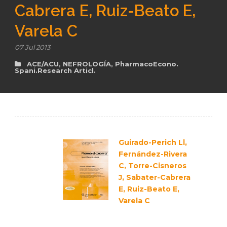
Cabrera E, Ruiz-Beato E,
Varela C
es
07 Jul 2013
ACE/ACU
,
NEFROLOGÍA
,
PharmacoEcono.
Spani.Research Articl.
Guirado-Perich Ll,
Fernández-Rivera
C, Torre-Cisneros
J, Sabater-Cabrera
E, Ruiz-Beato E,
Varela C