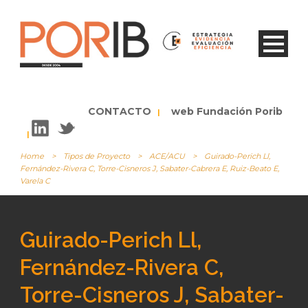
CONTACTO
web Fundación Porib
|
|
Home
>
Tipos de Proyecto
>
ACE/ACU
>
Guirado-Perich Ll,
Fernández-Rivera C, Torre-Cisneros J, Sabater-Cabrera E, Ruiz-Beato E,
Varela C
Guirado-Perich Ll,
Fernández-Rivera C,
Torre-Cisneros J, Sabater-