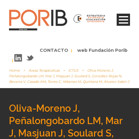
CONTACTO
web Fundación Porib
|
|
Home
>
Áreas Terapéuticas
>
ICTUS
>
Oliva-Moreno J,
Peñalongobardo LM, Mar J, Masjuan J, Soulard S, González-Rojas N,
Becerra V, Casado MA, Torres C, Yébenes M, Quintana M, Alvarez-Sabín J
Oliva-Moreno J,
Peñalongobardo LM, Mar
J, Masjuan J, Soulard S,