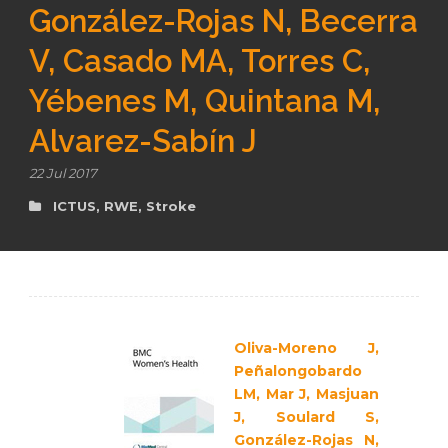
González-Rojas N, Becerra
V, Casado MA, Torres C,
es
Yébenes M, Quintana M,
Alvarez-Sabín J
22 Jul 2017
ICTUS
,
RWE
,
Stroke
Oliva-Moreno J,
Peñalongobardo
LM, Mar J, Masjuan
J, Soulard S,
González-Rojas N,