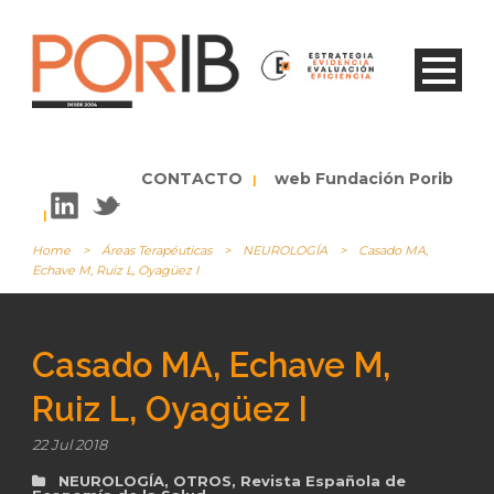
CONTACTO
web Fundación Porib
|
|
Home
>
Áreas Terapéuticas
>
NEUROLOGÍA
>
Casado MA,
Echave M, Ruiz L, Oyagüez I
Casado MA, Echave M,
Ruiz L, Oyagüez I
22 Jul 2018
NEUROLOGÍA
,
OTROS
,
Revista Española de