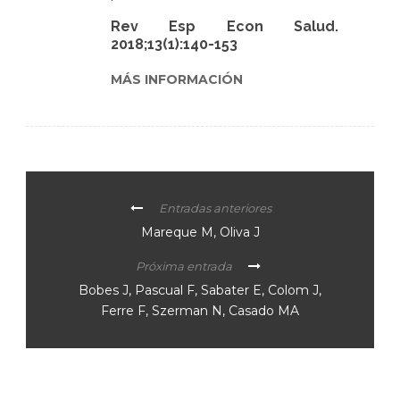
Rev Esp Econ Salud.
2018;13(1):140-153
MÁS INFORMACIÓN
Entradas anteriores
Mareque M, Oliva J
Próxima entrada
Bobes J, Pascual F, Sabater E, Colom J,
Ferre F, Szerman N, Casado MA