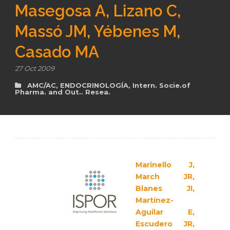
Masegosa A, Lizano C,
Massó JM, Yébenes M,
es
Casado MA
27 Oct 2009
AMC/AC
,
ENDOCRINOLOGÍA
,
Intern. Socie.of
Pharma. and Out.. Resea.
Marinello J,
March JR,
Blanes JI,
Martínez-
Aguilar E,
Escudero JR,