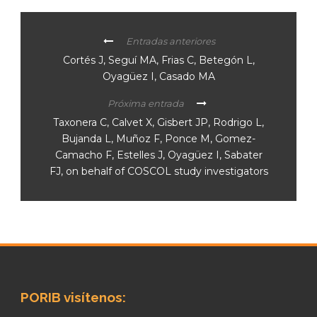
Entradas anteriores
Cortés J, Seguí MA, Frias C, Betegón L,
Oyagüez I, Casado MA
Próxima entrada
Taxonera C, Calvet X, Gisbert JP, Rodrigo L,
Bujanda L, Muñoz F, Ponce M, Gomez-
Camacho F, Estelles J, Oyagüez I, Sabater
FJ, on behalf of COSCOL study investigators
PORIB visítenos: