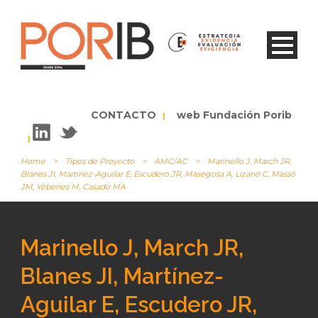
CONTACTO
web Fundación Porib
|
|
Home
>
Tipos de Proyecto
>
AMC/AC
>
Marinello J, March JR,
Blanes JI, Martínez-Aguilar E, Escudero JR, Masegosa A, Lizano C, Massó
JM, Yébenes M, Casado MA
Marinello J, March JR,
Blanes JI, Martínez-
Aguilar E, Escudero JR,