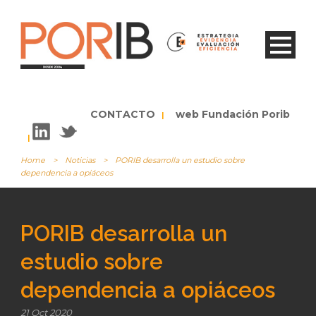
CONTACTO
web Fundación Porib
|
|
Home
>
Noticias
>
PORIB desarrolla un estudio sobre
dependencia a opiáceos
PORIB desarrolla un
estudio sobre
dependencia a opiáceos
21 Oct 2020