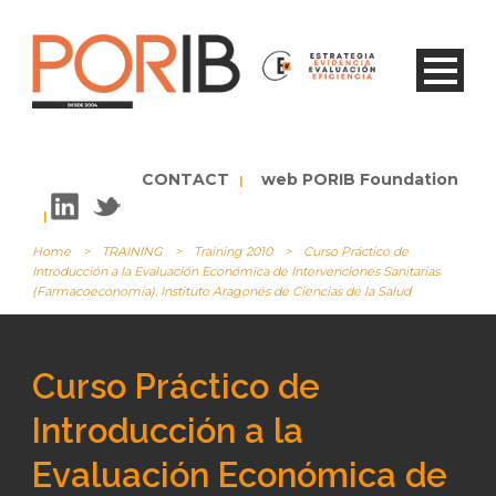
CONTACT
web PORIB Foundation
|
|
Home
>
TRAINING
>
Training 2010
>
Curso Práctico de
Introducción a la Evaluación Económica de Intervenciones Sanitarias
(Farmacoeconomía). Instituto Aragonés de Ciencias de la Salud
Curso Práctico de
Introducción a la
Evaluación Económica de