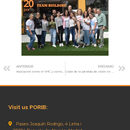
ANTERIOR
PRÓXIMO
Asociación entre el VHC y comorbilidades en personas con VIH
Coste de la pérdida de visión en España
Visit us PORIB:
Paseo Joaquín Rodrigo, 4 Letra i