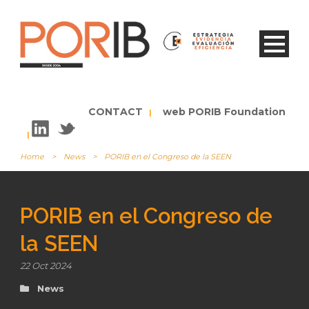
CONTACT
web PORIB Foundation
|
|
Home
>
News
>
PORIB en el Congreso de la SEEN
PORIB en el Congreso de
la SEEN
22 Oct 2024
News